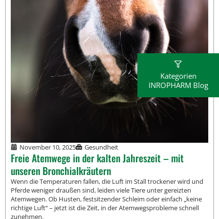
Kategorien
INROPHARM Blog
November 10, 2025
Gesundheit
Freie Atemwege in der kalten Jahreszeit – mit
unseren Bronchialkräutern
Wenn die Temperaturen fallen, die Luft im Stall trockener wird und
Pferde weniger draußen sind, leiden viele Tiere unter gereizten
Atemwegen. Ob Husten, festsitzender Schleim oder einfach „keine
richtige Luft“ – jetzt ist die Zeit, in der Atemwegsprobleme schnell
zunehmen.