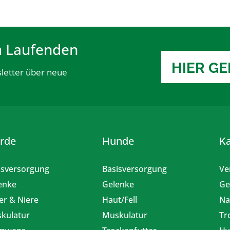
m Laufenden
HIER G
letter über neue
erde
Hunde
K
isversorgung
Basisversorgung
Ve
enke
Gelenke
Ge
er & Niere
Haut/Fell
Na
kulatur
Muskulatur
Tr