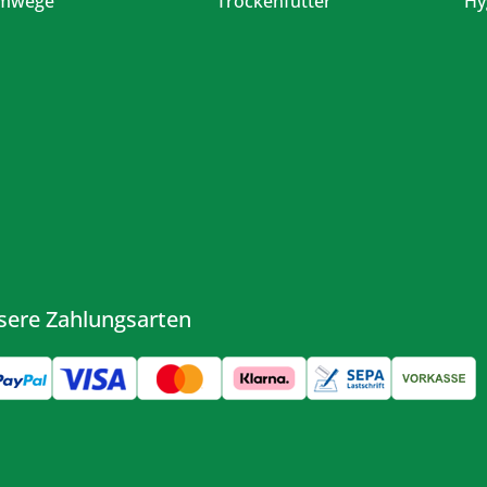
emwege
Trockenfutter
Hy
sere Zahlungsarten