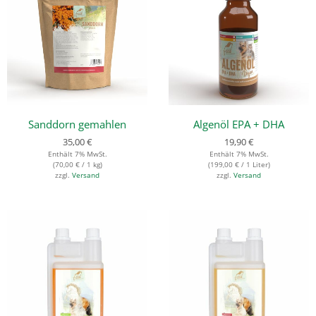
Sanddorn gemahlen
Algenöl EPA + DHA
35,00
€
19,90
€
Enthält 7% MwSt.
Enthält 7% MwSt.
(
70,00
€
/ 1 kg)
(
199,00
€
/ 1 Liter)
zzgl.
Versand
zzgl.
Versand