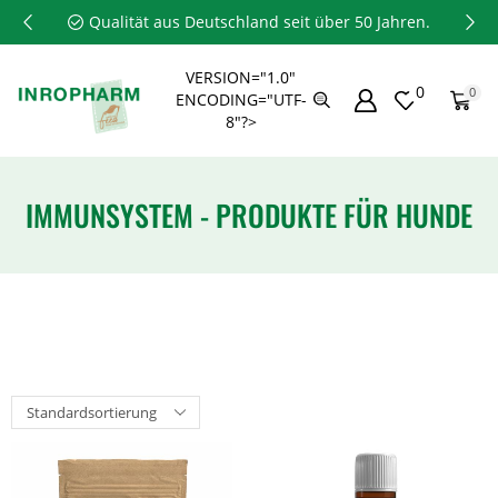
Qualität aus Deutschland seit über 50 Jahren.
VERSION="1.0"
0
0
ENCODING="UTF-
8"?>
IMMUNSYSTEM - PRODUKTE FÜR HUNDE