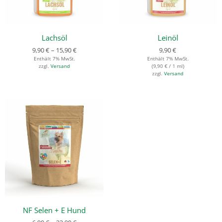
Lachsöl
Leinöl
9,90
€
–
15,90
€
9,90
€
Enthält 7% MwSt.
Enthält 7% MwSt.
zzgl.
Versand
(
9,90
€
/ 1 ml)
zzgl.
Versand
NF Selen + E Hund