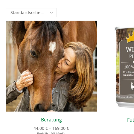
Beratung
Fu
44,00
€
–
169,00
€
Enthält 19% MwSt.