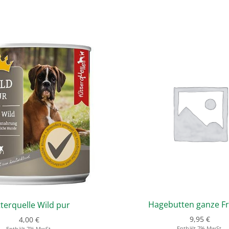
Hagebutten ganze F
tterquelle Wild pur
9,95
€
4,00
€
Enthält 7% MwSt.
Enthält 7% MwSt.