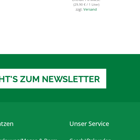
(
29,90
€
/ 1 Liter)
zzgl.
Versand
EHT'S ZUM NEWSLETTER
atzen
Unser Service