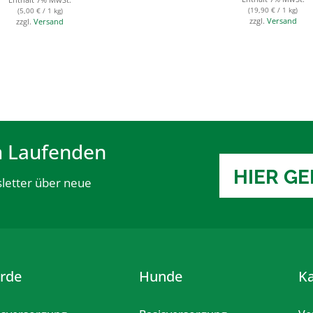
(
19,90
€
/ 1 kg)
(
5,00
€
/ 1 kg)
zzgl.
Versand
zzgl.
Versand
m Laufenden
HIER G
letter über neue
erde
Hunde
K