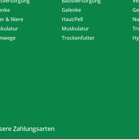
isversorgung
Basisversorgung
Ve
enke
Gelenke
Ge
er & Niere
Haut/Fell
Na
kulatur
Muskulatur
Tr
emwege
Trockenfutter
Hy
sere Zahlungsarten