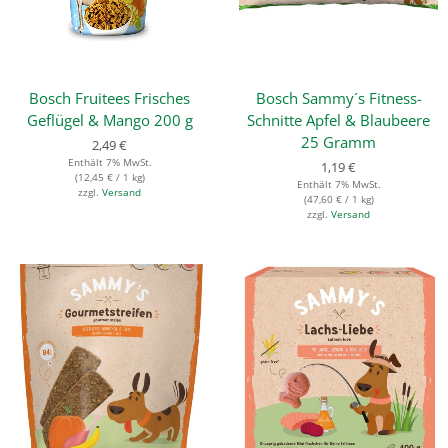
Bosch Fruitees Frisches
Bosch Sammy´s Fitness-
Geflügel & Mango 200 g
Schnitte Apfel & Blaubeere
25 Gramm
2,49
€
Enthält 7% MwSt.
1,19
€
(
12,45
€
/ 1 kg)
Enthält 7% MwSt.
zzgl.
Versand
(
47,60
€
/ 1 kg)
zzgl.
Versand