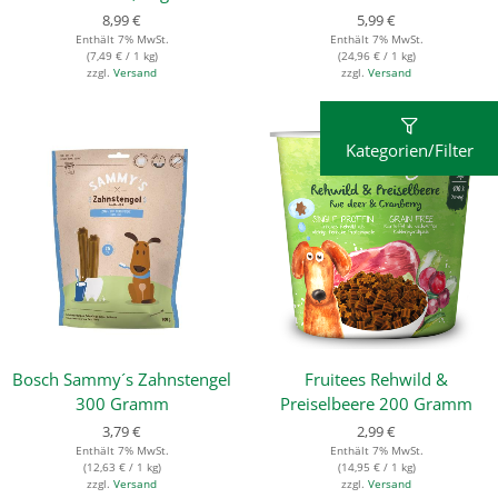
8,99
€
5,99
€
Enthält 7% MwSt.
Enthält 7% MwSt.
(
7,49
€
/ 1 kg)
(
24,96
€
/ 1 kg)
zzgl.
Versand
zzgl.
Versand
Kategorien/Filter
Bosch Sammy´s Zahnstengel
Fruitees Rehwild &
300 Gramm
Preiselbeere 200 Gramm
3,79
€
2,99
€
Enthält 7% MwSt.
Enthält 7% MwSt.
(
12,63
€
/ 1 kg)
(
14,95
€
/ 1 kg)
zzgl.
Versand
zzgl.
Versand