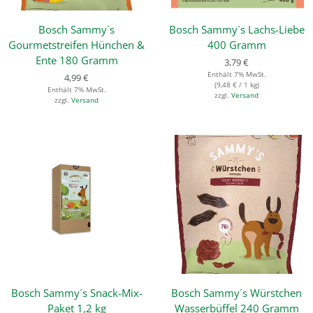
Bosch Sammy´s
Bosch Sammy´s Lachs-Liebe
Gourmetstreifen Hünchen &
400 Gramm
Ente 180 Gramm
3,79
€
Enthält 7% MwSt.
4,99
€
(
9,48
€
/ 1 kg)
Enthält 7% MwSt.
zzgl.
Versand
zzgl.
Versand
Bosch Sammy´s Snack-Mix-
Bosch Sammy´s Würstchen
Paket 1,2 kg
Wasserbüffel 240 Gramm