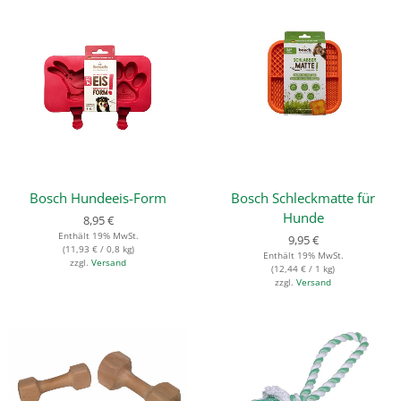
Bosch Hundeeis-Form
Bosch Schleckmatte für
Hunde
8,95
€
Enthält 19% MwSt.
9,95
€
(
11,93
€
/ 0,8 kg)
Enthält 19% MwSt.
zzgl.
Versand
(
12,44
€
/ 1 kg)
zzgl.
Versand