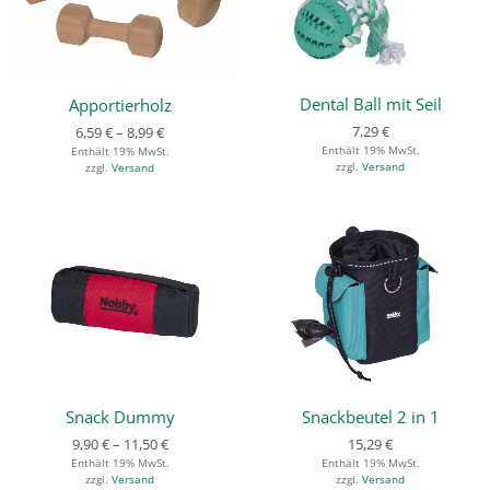
Dental Ball mit Seil
Apportierholz
7,29
€
6,59
€
–
8,99
€
Enthält 19% MwSt.
Enthält 19% MwSt.
zzgl.
Versand
zzgl.
Versand
Snack Dummy
Snackbeutel 2 in 1
9,90
€
–
11,50
€
15,29
€
Enthält 19% MwSt.
Enthält 19% MwSt.
zzgl.
Versand
zzgl.
Versand