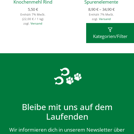
Knochenmehl Rind
Spurenelemente
5,50
€
8,90
€
–
34,90
€
Enthält 7% MwSt.
Enthält 7% MwSt.
(
22,00
€
/ 1 kg)
zzgl.
Versand
zzgl.
Versand
Kategorien/Filter
Bleibe mit uns auf dem
Laufenden
Wir informieren dich in unserem Newsletter über