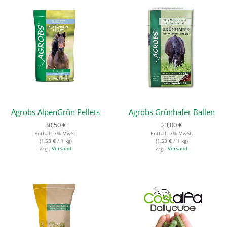
Agrobs AlpenGrün Pellets
Agrobs Grünhafer Ballen
30,50
€
23,00
€
Enthält 7% MwSt.
Enthält 7% MwSt.
(
1,53
€
/ 1 kg)
(
1,53
€
/ 1 kg)
zzgl.
Versand
zzgl.
Versand