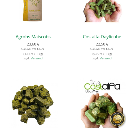
Agrobs Maiscobs
Costalfa Daylicube
23,60
€
22,50
€
Enthält 7% MwSt.
Enthält 7% MwSt.
(
1,18
€
/ 1 kg)
(
0,90
€
/ 1 kg)
zzgl.
Versand
zzgl.
Versand