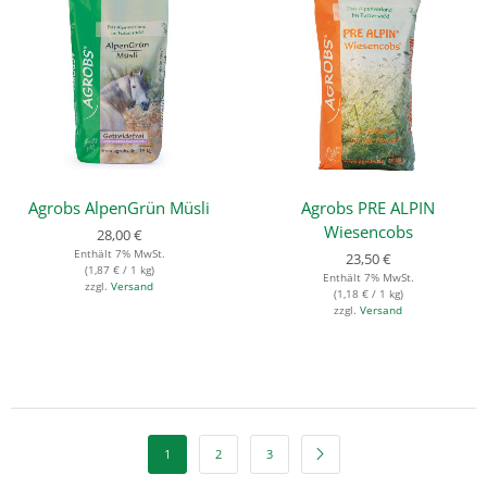
Agrobs AlpenGrün Müsli
Agrobs PRE ALPIN
Wiesencobs
28,00
€
Enthält 7% MwSt.
23,50
€
(
1,87
€
/ 1 kg)
Enthält 7% MwSt.
zzgl.
Versand
(
1,18
€
/ 1 kg)
zzgl.
Versand
1
2
3