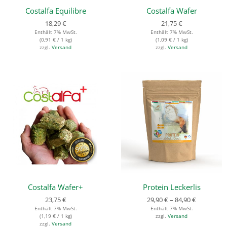
Costalfa Equilibre
Costalfa Wafer
18,29
€
21,75
€
Enthält 7% MwSt.
Enthält 7% MwSt.
(
0,91
€
/ 1 kg)
(
1,09
€
/ 1 kg)
zzgl.
Versand
zzgl.
Versand
Costalfa Wafer+
Protein Leckerlis
23,75
€
29,90
€
–
84,90
€
Enthält 7% MwSt.
Enthält 7% MwSt.
(
1,19
€
/ 1 kg)
zzgl.
Versand
zzgl.
Versand