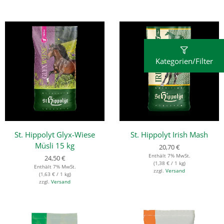
Kategorien/Filter
St. Hippolyt Glyx-Wiese
St. Hippolyt Irish Mash
Müsli 15 kg
20,70
€
Enthält 7% MwSt.
24,50
€
(
1,38
€
/ 1 kg)
Enthält 7% MwSt.
zzgl.
Versand
(
1,63
€
/ 1 kg)
zzgl.
Versand