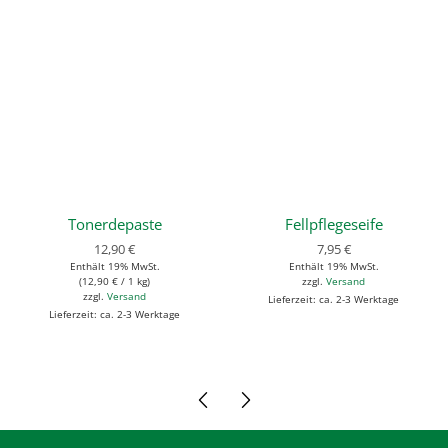
Tonerdepaste
Fellpflegeseife
12,90
€
7,95
€
Enthält 19% MwSt.
Enthält 19% MwSt.
(
12,90
€
/ 1 kg)
zzgl.
Versand
zzgl.
Versand
Lieferzeit: ca. 2-3 Werktage
Lieferzeit: ca. 2-3 Werktage