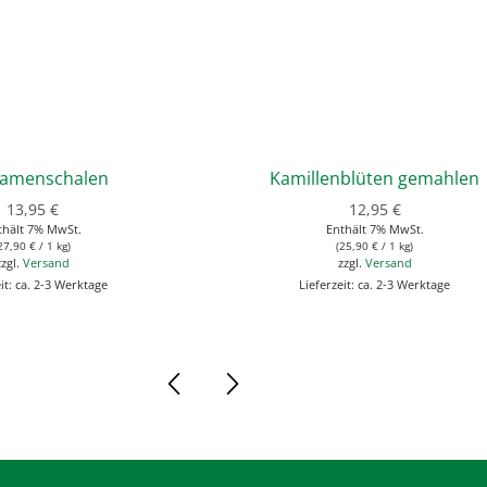
samenschalen
Kamillenblüten gemahlen
13,95
€
12,95
€
thält 7% MwSt.
Enthält 7% MwSt.
27,90
€
/ 1 kg)
(
25,90
€
/ 1 kg)
zzgl.
Versand
zzgl.
Versand
it: ca. 2-3 Werktage
Lieferzeit: ca. 2-3 Werktage