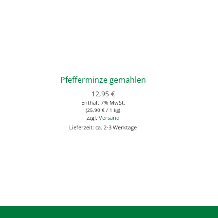
Pfefferminze gemahlen
S
12,95
€
Enthält 7% MwSt.
(
25,90
€
/ 1 kg)
zzgl.
Versand
Lieferzeit: ca. 2-3 Werktage