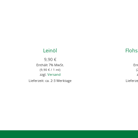
Leinöl
Floh
9,90
€
Enthält 7% MwSt.
En
(
9,90
€
/ 1 ml)
(
zzgl.
Versand
Lieferzeit: ca. 2-3 Werktage
Lieferze