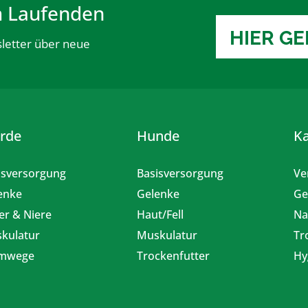
m Laufenden
HIER G
letter über neue
erde
Hunde
K
isversorgung
Basisversorgung
Ve
enke
Gelenke
Ge
er & Niere
Haut/Fell
Na
kulatur
Muskulatur
Tr
emwege
Trockenfutter
Hy