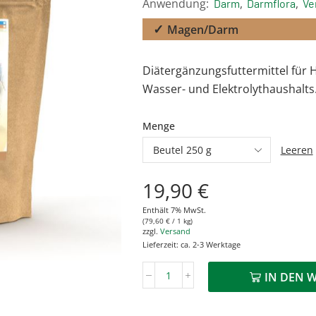
Anwendung:
,
,
Darm
Darmflora
Ve
Magen/Darm
Diätergänzungsfuttermittel für 
Wasser- und Elektrolythaushalts
Menge
Leeren
19,90
€
Enthält 7% MwSt.
(
79,60
€
/ 1 kg)
zzgl.
Versand
Lieferzeit: ca. 2-3 Werktage
IN DEN 