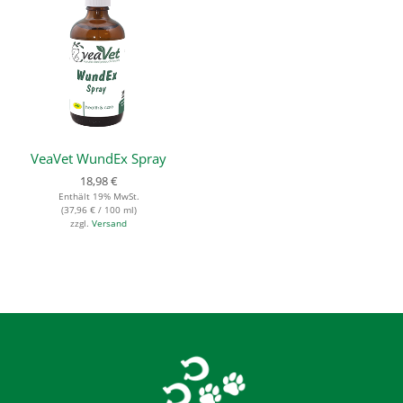
VeaVet WundEx Spray
18,98
€
Enthält 19% MwSt.
(
37,96
€
/ 100 ml)
zzgl.
Versand