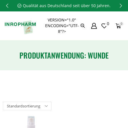
Qualität aus Deutschland seit über 50 Jahren.
VERSION="1.0"
0
0
ENCODING="UTF-
8"?>
PRODUKTANWENDUNG: WUNDE